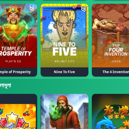
mple of Prosperity
Nine To Five
The 4 Inventio
লাধুলা