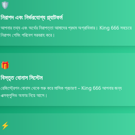
2026 সরকার*** রিবেট পেয়েছেন 550 BDT 🔄
🛡️
2026 মি*** জিতেছেন 17,000 BDT 🔥
2026 মজ*** রিবেট পেয়েছেন 350 BDT 💵
নিরাপদ এবং নির্ভরযোগ্য প্ল্যাটফর্ম
2026 হাসা*** জিতেছেন 20,000 BDT 💰
আপনার তথ্য এবং অর্থের নিরাপত্তা আমাদের প্রথম অগ্রাধিকার। King 666 সবচেয়ে
2026 মৃ*** জ্যাকপট জিতেছেন 131,000 BDT 🎰
নিরাপদ গেমিং পরিবেশ সরবরাহ করে।
2026 হাওল*** জিতেছেন 5,500 BDT 🏆
2026 রহম*** জিতেছেন 38,000 BDT 🔥
2026 সর্দ*** জ্যাকপট জিতেছেন 119,000 BDT 🚀
/2026 শেখজ*** উত্তোলন সফল 12,300 BDT 💸
🎁
2026 বি*** রিবেট পেয়েছেন 800 BDT 💵
2026 সা*** জ্যাকপট জিতেছেন 48,000 BDT 💥
বিস্তৃত বোনাস সিস্টেম
2026 আলম*** রিবেট পেয়েছেন 600 BDT 💵
রেজিস্ট্রেশন বোনাস থেকে শুরু করে মাসিক প্রচারণা – King 666 আপনার জন্য
2026 ইসলাম*** বোনাস পেয়েছেন 1,100 BDT ✨
এক্সক্লুসিভ অফার নিয়ে আসে।
2026 সর্দা*** রিবেট পেয়েছেন 1,050 BDT 💵
/2026 আলমন*** উত্তোলন সফল 2,900 BDT ✅
2026 ভু*** জ্যাকপট জিতেছেন 131,000 BDT 💥
2026 জম*** বোনাস পেয়েছেন 950 BDT 🎁
⚡
2026 মৃধ*** জিতেছেন 30,000 BDT 💰
/2026 মজু*** উত্তোলন সফল 3,900 BDT ✅