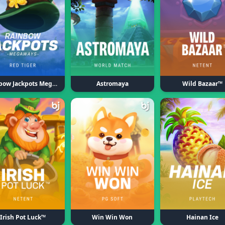
Rainbow Jackpots MegaWays™
Astromaya
Wild Bazaar™
Irish Pot Luck™
Win Win Won
Hainan Ice