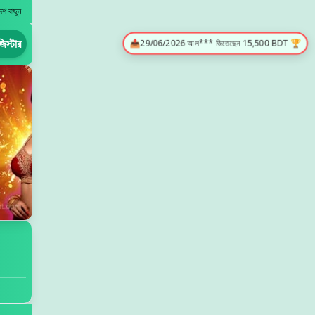
েশ বাছুন
িস্টার