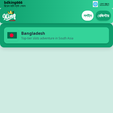
bdking666
🌐
দেশ বাছুন
রিয়েল মানি স্লট গেমস
লগইন
রেজিস্টার
Bangladesh
Top-tier slots adventure in South Asia