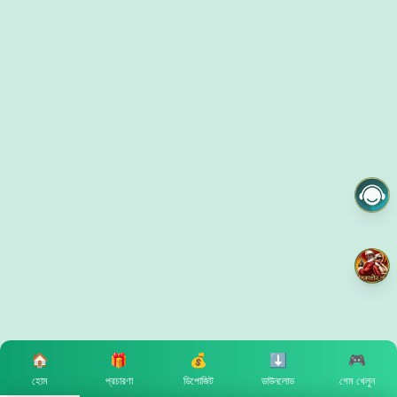
🏠
🎁
💰
⬇️
🎮
হোম
প্রচারণা
ডিপোজিট
ডাউনলোড
গেম খেলুন