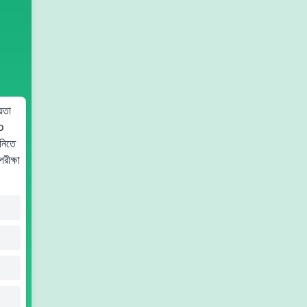
়তা
o
নিতে
ীক্ষা