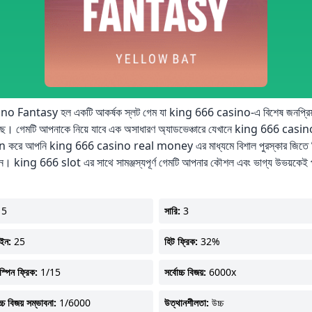
no Fantasy হল একটি আকর্ষক স্লট গেম যা king 666 casino-এ বিশেষ জনপ্রিয
েছে। গেমটি আপনাকে নিয়ে যাবে এক অসাধারণ অ্যাডভেঞ্চারে যেখানে king 666 casin
n করে আপনি king 666 casino real money এর মাধ্যমে বিশাল পুরস্কার জিতে 
ন। king 666 slot এর সাথে সামঞ্জস্যপূর্ণ গেমটি আপনার কৌশল এবং ভাগ্য উভয়কেই পর
।
5
সারি:
3
ইন:
25
হিট ফ্রিক:
32%
 স্পিন ফ্রিক:
1/15
সর্বোচ্চ বিজয়:
6000x
চ্চ বিজয় সম্ভাবনা:
1/6000
উত্থানশীলতা:
উচ্চ