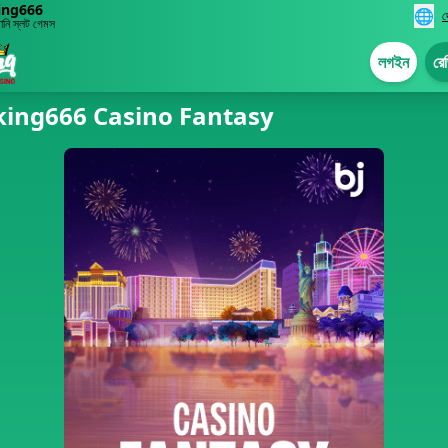
ing666
🌐
দ
মানি স্লট গেমস
লগইন
রেজ
king666 Casino Fantasy