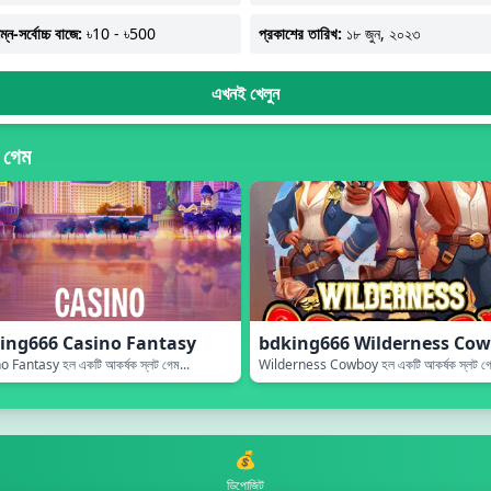
িম্ন-সর্বোচ্চ বাজে:
৳10 - ৳500
প্রকাশের তারিখ:
১৮ জুন, ২০২৩
এখনই খেলুন
গেম
ing666 Casino Fantasy
bdking666 Wilderness Co
 Fantasy হল একটি আকর্ষক স্লট গেম...
Wilderness Cowboy হল একটি আকর্ষক স্লট গে
💰
ডিপোজিট