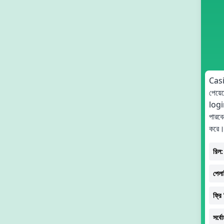
Casi
পেয়
logi
পারবে
করে
রিল:
পেলা
ফ্রি
সর্বো